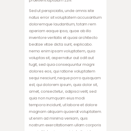
praesent luptatum zzril.
Sed ut perspiciatis, unde omnis iste
natus error sit voluptatem accusantium
doloremque laudantium, totam rem
aperiam eaque ipsa, quae ab illo
inventore veritatis et quasi architecto
beatae vitae dicta sunt, explicabo.
nemo enim ipsam voluptatem, quia
voluptas sit, aspernatur aut odit aut
fugit, sed quia consequuntur magni
dolores eos, qui ratione voluptatem
sequi nesciunt, neque porro quisquam
est, qui dolorem ipsum, quia dolor sit,
amet, consectetur, adipisci velit, sed
quia non numquam eius modi
tempora incidunt, ut labore et dolore
magnam aliquam quaerat voluptatem.
ut enim ad minima veniam, quis
nostrum exercitationem ullam corporis