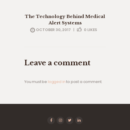
eldery care
professionals
The Technology Behind Medical
Alert Systems
OCTOBER 30, 2017
|
0
LIKES
Leave a comment
You must be
logged in
to post a comment.