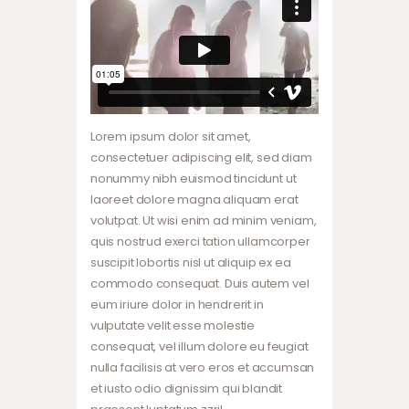
Lorem ipsum dolor sit amet,
consectetuer adipiscing elit, sed diam
nonummy nibh euismod tincidunt ut
laoreet dolore magna aliquam erat
volutpat. Ut wisi enim ad minim veniam,
quis nostrud exerci tation ullamcorper
suscipit lobortis nisl ut aliquip ex ea
commodo consequat. Duis autem vel
eum iriure dolor in hendrerit in
vulputate velit esse molestie
consequat, vel illum dolore eu feugiat
nulla facilisis at vero eros et accumsan
et iusto odio dignissim qui blandit