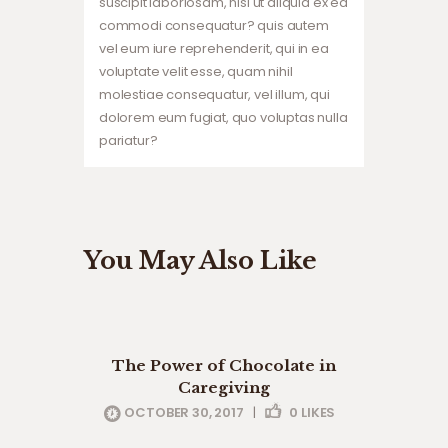
suscipit laboriosam, nisi ut aliquid ex ea
commodi consequatur? quis autem
vel eum iure reprehenderit, qui in ea
voluptate velit esse, quam nihil
molestiae consequatur, vel illum, qui
dolorem eum fugiat, quo voluptas nulla
pariatur?
You May Also Like
eldery care
professionals
The Power of Chocolate in
Caregiving
OCTOBER 30, 2017
|
0
LIKES